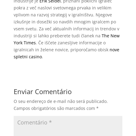
industrije je
Erik Seidel
, priznani poklicni igralec
pokra z več naslovi svetovnega prvaka in velikim
vplivom na razvoj strategij v igralništvu. Njegove
izkušnje in dosežki so navdih mnogim igralcem po
vsem svetu. Za več aktualnih informacij in trendov v
industriji si lahko preberete tudi članek na
The New
York Times
. Če iščete zanesljive informacije o
igralnicah in želene novice, priporočamo obisk
nove
spletni casino
.
Enviar Comentário
O seu endereço de e-mail não será publicado.
Campos obrigatórios são marcados com
*