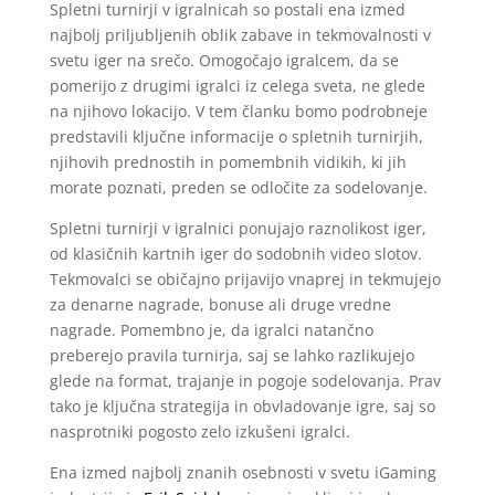
Spletni turnirji v igralnicah so postali ena izmed
najbolj priljubljenih oblik zabave in tekmovalnosti v
svetu iger na srečo. Omogočajo igralcem, da se
pomerijo z drugimi igralci iz celega sveta, ne glede
na njihovo lokacijo. V tem članku bomo podrobneje
predstavili ključne informacije o spletnih turnirjih,
njihovih prednostih in pomembnih vidikih, ki jih
morate poznati, preden se odločite za sodelovanje.
Spletni turnirji v igralnici ponujajo raznolikost iger,
od klasičnih kartnih iger do sodobnih video slotov.
Tekmovalci se običajno prijavijo vnaprej in tekmujejo
za denarne nagrade, bonuse ali druge vredne
nagrade. Pomembno je, da igralci natančno
preberejo pravila turnirja, saj se lahko razlikujejo
glede na format, trajanje in pogoje sodelovanja. Prav
tako je ključna strategija in obvladovanje igre, saj so
nasprotniki pogosto zelo izkušeni igralci.
Ena izmed najbolj znanih osebnosti v svetu iGaming