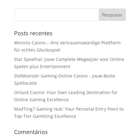
Posts recentes
Winnita Casino – Ihre vertrauenswürdige Plattform
für echtes Glücksspiel
Star Speelhal: Jouw Complete Wegwijzer voor Online
Spelen plus Entertainment
SlotMonster Gaming Online Casino – Jouw Beste
Spellocatie
Onluck Casino: Your Own Leading Destination for
Online Gaming Excellence
MadTing7 Gaming Hub: Your Personal Entry Point to
Top-Tier Gambling Excellence
Comentários