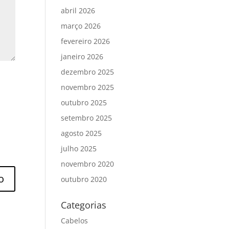
abril 2026
março 2026
fevereiro 2026
janeiro 2026
dezembro 2025
novembro 2025
outubro 2025
setembro 2025
agosto 2025
julho 2025
novembro 2020
outubro 2020
Categorias
Cabelos