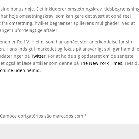
kasino bonus nøje. Det inkluderer omsætningskrav, tidsbegrænsnin
 har høje omsætningskrav, som kan gøre det svært at opnå reel
t fra omsætning, hvilket begrænser spillerens muligheder. Ved at
nget i ufordelagtige aftaler.
nen er Rolf V. Hjelm, som har opnået stor anerkendelse for sin
ien. Hans indsigt i markedet og fokus på ansvarligt spil gør ham til 
opdateringer på
Twitter
. For at holde sig opdateret om de seneste
det også at læse artikler som denne på
The New York Times
. Hvis du
 online uden nemid
.
Campos obrigatórios são marcados com
*