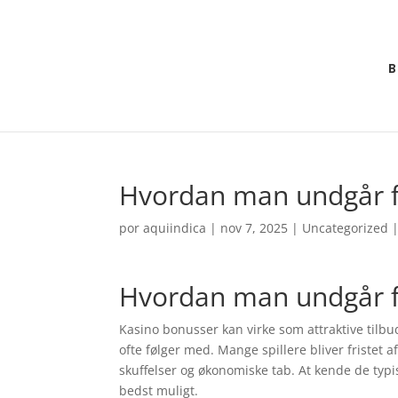
B
Hvordan man undgår f
por
aquiindica
|
nov 7, 2025
|
Uncategorized
Hvordan man undgår f
Kasino bonusser kan virke som attraktive tilbu
ofte følger med. Mange spillere bliver fristet 
skuffelser og økonomiske tab. At kende de typ
bedst muligt.