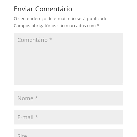
Enviar Comentário
O seu endereço de e-mail não será publicado.
Campos obrigatórios são marcados com
*