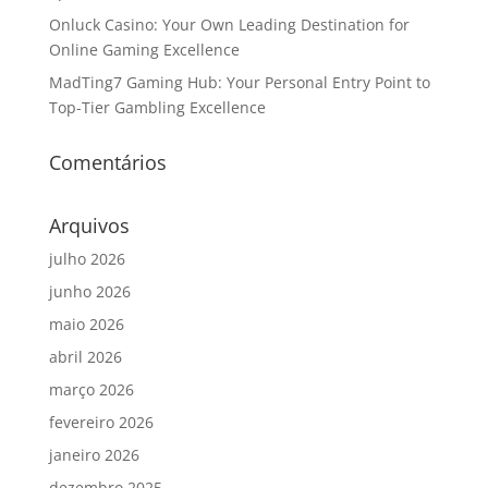
Onluck Casino: Your Own Leading Destination for
Online Gaming Excellence
MadTing7 Gaming Hub: Your Personal Entry Point to
Top-Tier Gambling Excellence
Comentários
Arquivos
julho 2026
junho 2026
maio 2026
abril 2026
março 2026
fevereiro 2026
janeiro 2026
dezembro 2025