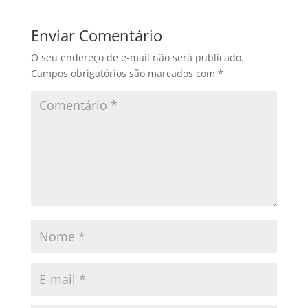
Enviar Comentário
O seu endereço de e-mail não será publicado.
Campos obrigatórios são marcados com
*